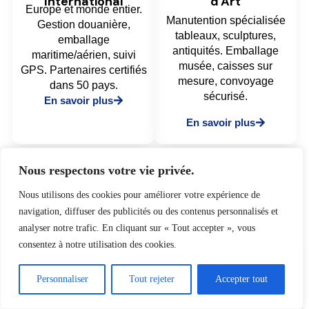
International
d'Art
Europe et monde entier.
Manutention spécialisée
Gestion douanière,
tableaux, sculptures,
emballage
antiquités. Emballage
maritime/aérien, suivi
musée, caisses sur
GPS. Partenaires certifiés
mesure, convoyage
dans 50 pays.
sécurisé.
En savoir plus
En savoir plus
Nous respectons votre vie privée.
Nous utilisons des cookies pour améliorer votre expérience de
🎯 Services Spécialisés Blondeau
navigation, diffuser des publicités ou des contenus personnalisés et
Expertise unique pour vos besoins spécifiques
analyser notre trafic. En cliquant sur « Tout accepter », vous
consentez à notre utilisation des cookies.
🎹
🏺
Transport Piano
Déménagement
Personnaliser
Tout rejeter
Accepter tout
Manutention ultra-
Antiquités
Expertise objets anciens,
spécialisée pianos droits,