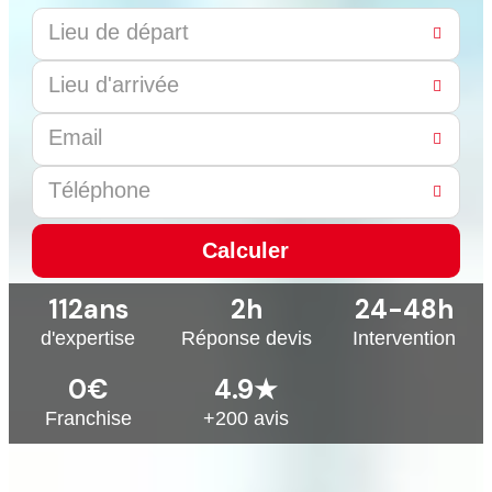
Calculer
This
112
ans
2
h
24
-48h
field
should
d'expertise
Réponse devis
Intervention
be
left
0
€
4.9
★
blank
Franchise
+200 avis