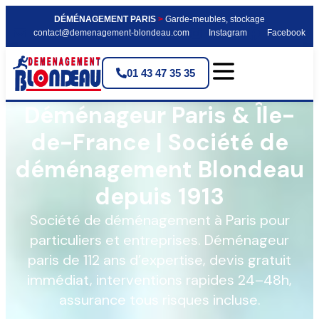
DÉMÉNAGEMENT PARIS
>
Garde-meubles, stockage
contact@demenagement-blondeau.com
Instagram
Facebook
01 43 47 35 35
Déménageur Paris & Île-
de-France | Société de
déménagement Blondeau
depuis 1913
Société de déménagement à Paris pour
particuliers et entreprises. Déménageur
paris de 112 ans d’expertise, devis gratuit
immédiat, interventions rapides 24–48h,
assurance tous risques incluse.