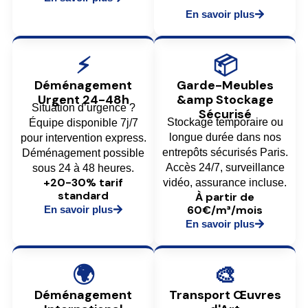
En savoir plus
⚡
📦
Déménagement
Garde-Meubles
Urgent 24-48h
&amp Stockage
Situation d’urgence ?
Sécurisé
Stockage temporaire ou
Équipe disponible 7j/7
longue durée dans nos
pour intervention express.
entrepôts sécurisés Paris.
Déménagement possible
Accès 24/7, surveillance
sous 24 à 48 heures.
+20-30% tarif
vidéo, assurance incluse.
standard
À partir de
60€/m³/mois
En savoir plus
En savoir plus
🌍
🎨
Déménagement
Transport Œuvres